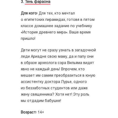
3.
Тень фараона
Для кого:
Для тех, кто мечтал
о египетских пирамидах, готовя в пятом
классе домашнее задание по учебнику
«История древнего мира». Ваше время
пришло!
Дети могут не сразу узнать в загадочной
леди Ариадне свою маму, да и папу они
в образе археолога сэра Вильяма видят
явно не каждый день! Впрочем, кто
мешает им самим преобразиться в юную
ассистентку доктора Лурье, одного
из беззаботных студентов или даже
жену священника? Хотя нет! Эту роль
мы отдадим бабушке!
Возраст:
14+