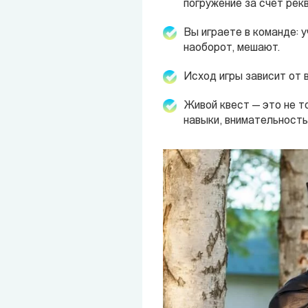
погружение за счёт рек
Вы играете в команде: 
наоборот, мешают.
Исход игры зависит от в
Живой квест — это не т
навыки, внимательность