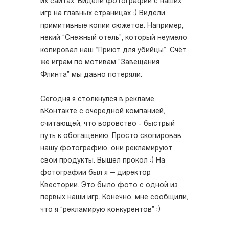
их сайтах. Видели фотографии с наших
игр на главных страницах :) Видели
примитивные копии сюжетов. Например,
некий “Cнежный отель”, который неумело
копировал наш “Приют для убийцы”. Счёт
же играм по мотивам “Завещания
Флинта” мы давно потеряли.
Сегодня я столкнулся в рекламе
вКонтакте с очередной компанией,
считающей, что воровство - быстрый
путь к обогащению. Просто скопировав
нашу фотографию, они рекламируют
свои продукты. Вышел прокол :) На
фотографии был я — директор
Квестории. Это было фото с одной из
первых наши игр. Конечно, мне сообщили,
что я “рекламирую конкурентов” :)